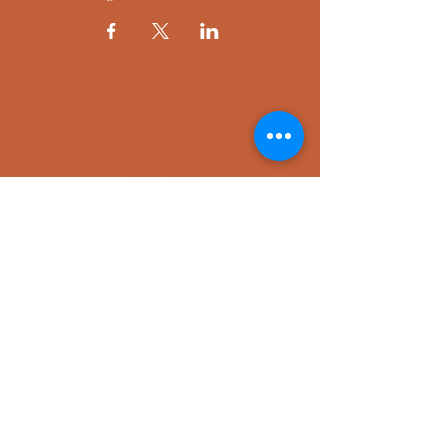
CONTACT
centrerayonne@gmail.com
Z.A. de la Peyrigoule,
9 Chem. de l'Usine de la Planque,