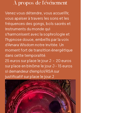
À propos de l'événement
Venez vous détendre, vous accueillir, 
vous apaiser à travers les sons et les 
fréquences des gongs, bols sacrés et 
instruments du monde qui 
s'harmonisent avec la sophrologie et 
l'hypnose douce, embellis par la voix 
d'Amara Wisdom notre invitée. Un 
moment fort de transition énergétique 
dans cette temporalité.
25 euros sur place le jour J  -  20 euros 
sur place en binôme le jour J - 15 euros 
si demandeur d'emploi/RSA sur 
justificatif sur place le jour J