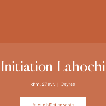
Initiation Lahochi
dim. 27 avr.
  |  
Ceyras
Aucun billet en vente