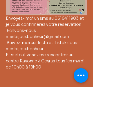
Envoyez- moi un sms au 0616411903 et 
je vous confirmerez votre réservation
 Ecrivons-nous : 
mesbijouxbonheur@gmail.com
 Suivez-moi sur Insta et Tiktok sous: 
mesbijouxbonheur 
Et surtout venez me rencontrer au 
centre Rayonne à Ceyras tous les mardi 
de 10h00 à 18h00
Partager cet événement