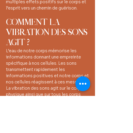
multiples effets positifs sur le corps et
l’esprit vers un chemin de guérison.
COMMENT LA
VIBRATION DES SONS
AGIT ?
L’eau de notre corps mémorise les
informations donnant une empreinte
spécifique à nos cellules. Les sons
transmettent rapidement les
informations positives et notre corps et
nos cellules réagissent à ces messages.
La vibration des sons agit sur le corps
physique ainsi que sur tous les corps
subtils (mental, émotionnel et spirituel)
réalisant un vrai équilibrage énergétique.